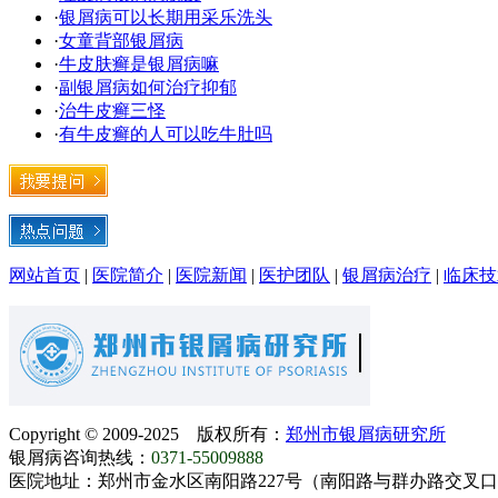
·
银屑病可以长期用采乐洗头
·
女童背部银屑病
·
牛皮肤癣是银屑病嘛
·
副银屑病如何治疗抑郁
·
治牛皮癣三怪
·
有牛皮癣的人可以吃牛肚吗
网站首页
|
医院简介
|
医院新闻
|
医护团队
|
银屑病治疗
|
临床技
Copyright © 2009-2025 版权所有：
郑州市银屑病研究所
银屑病咨询热线：
0371-55009888
医院地址：郑州市金水区南阳路227号（南阳路与群办路交叉