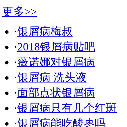
更多>>
·
银屑病梅叔
·
2018银屑病贴吧
·
薇诺娜对银屑病
·
银屑病 洗头液
·
面部点状银屑病
·
银屑病只有几个红斑
·
银屑病能吃酸枣吗