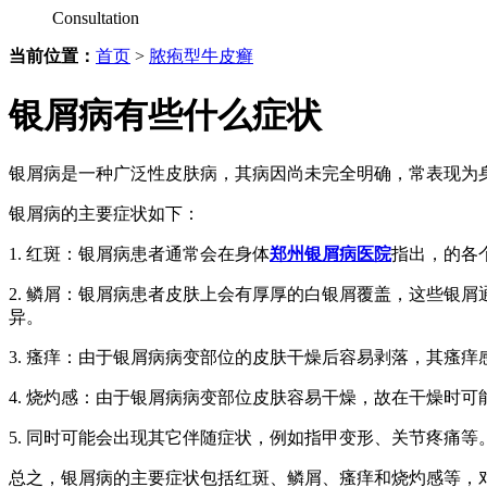
Consultation
当前位置：
首页
>
脓疱型牛皮癣
银屑病有些什么症状
银屑病是一种广泛性皮肤病，其病因尚未完全明确，常表现为
银屑病的主要症状如下：
1. 红斑：银屑病患者通常会在身体
郑州银屑病医院
指出，的各
2. 鳞屑：银屑病患者皮肤上会有厚厚的白银屑覆盖，这些银
异。
3. 瘙痒：由于银屑病病变部位的皮肤干燥后容易剥落，其瘙
4. 烧灼感：由于银屑病病变部位皮肤容易干燥，故在干燥时
5. 同时可能会出现其它伴随症状，例如指甲变形、关节疼痛等
总之，银屑病的主要症状包括红斑、鳞屑、瘙痒和烧灼感等，